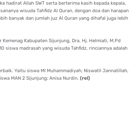
ke hadirat Allah SWT serta berterima kasih kepada kepala,
ksananya wisuda Tahfidz Al Quran, dengan doa dan harapan
ih banyak dan jumlah juz Al Quran yang dihafal juga lebih
 Kemenag Kabupaten Sijunjung, Dra. Hj. Helmiati, M.Pd
10 siswa madrasah yang wisuda Tahfidz, rinciannya adalah
 terbaik. Yaitu siswa MI Muhammadiyah; Niswatil Jannatillah,
 siswa MAN 2 Sijunjung; Anisa Nurdin.
(rel)