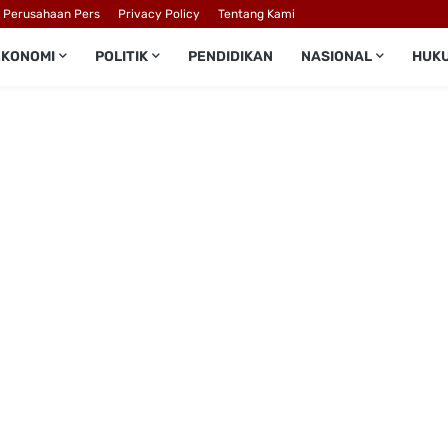
l Perusahaan Pers
Privacy Policy
Tentang Kami
EKONOMI
POLITIK
PENDIDIKAN
NASIONAL
HUK