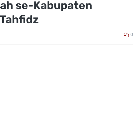
sah se-Kabupaten
Tahfidz
0