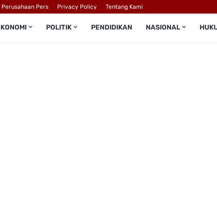
l Perusahaan Pers
Privacy Policy
Tentang Kami
EKONOMI
POLITIK
PENDIDIKAN
NASIONAL
HUK