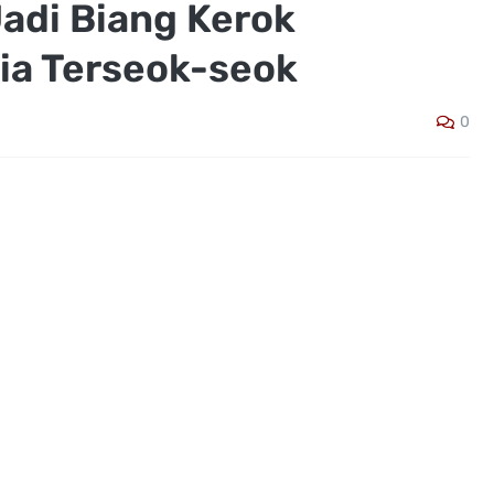
Jadi Biang Kerok
sia Terseok-seok
0