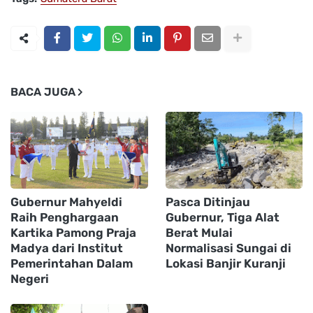
BACA JUGA
Gubernur Mahyeldi
Pasca Ditinjau
Raih Penghargaan
Gubernur, Tiga Alat
Kartika Pamong Praja
Berat Mulai
Madya dari Institut
Normalisasi Sungai di
Pemerintahan Dalam
Lokasi Banjir Kuranji
Negeri