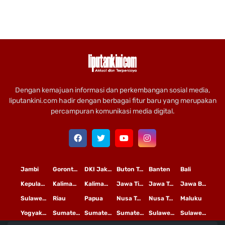
Dengan kemajuan informasi dan perkembangan sosial media,
liputankini.com hadir dengan berbagai fitur baru yang merupakan
percampuran komunikasi media digital.
Jambi
Gorontalo
DKI Jakarta
Buton Tengah
Banten
Bali
Kepulauan Riau
Kalimantan Timur
Kalimantan Tengah
Jawa Timur
Jawa Tengah
Jawa Barat
Sulawesi Selatan
Riau
Papua
Nusa Tenggara Timur
Nusa Tenggara Barat
Maluku
Yogyakarta
Sumatera Utara
Sumatera Selatan
Sumatera Barat
Sulawesi Utara
Sulawesi Tengah