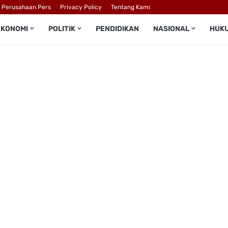
l Perusahaan Pers
Privacy Policy
Tentang Kami
EKONOMI
POLITIK
PENDIDIKAN
NASIONAL
HUK