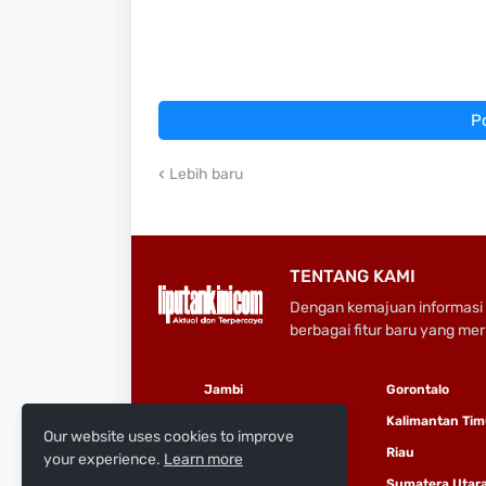
P
Lebih baru
TENTANG KAMI
Dengan kemajuan informasi 
berbagai fitur baru yang me
Jambi
Gorontalo
Kepulauan Riau
Kalimantan Tim
Our website uses cookies to improve
Sulawesi Selatan
Riau
your experience.
Learn more
Yogyakarta
Sumatera Utar