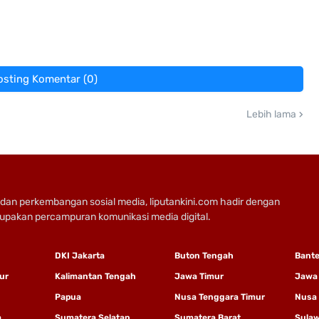
osting Komentar (0)
Lebih lama
dan perkembangan sosial media, liputankini.com hadir dengan
rupakan percampuran komunikasi media digital.
DKI Jakarta
Buton Tengah
Bant
ur
Kalimantan Tengah
Jawa Timur
Jawa
Papua
Nusa Tenggara Timur
Nusa 
a
Sumatera Selatan
Sumatera Barat
Sulaw