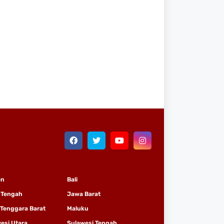
en
Bali
 Tengah
Jawa Barat
Tenggara Barat
Maluku
esi Utara
Sulawesi Tengah