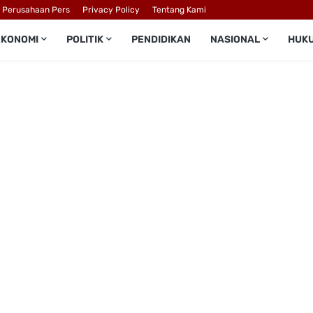
l Perusahaan Pers
Privacy Policy
Tentang Kami
EKONOMI
POLITIK
PENDIDIKAN
NASIONAL
HUK