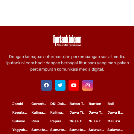
Dengan kemajuan informasi dan perkembangan sosial media,
liputankini.com hadir dengan berbagai fitur baru yang merupakan
percampuran komunikasi media digital.
Jambi
Gorontalo
DKI Jakarta
Buton Tengah
Banten
Bali
Kepulauan Riau
Kalimantan Timur
Kalimantan Tengah
Jawa Timur
Jawa Tengah
Jawa Barat
Sulawesi Selatan
Riau
Papua
Nusa Tenggara Timur
Nusa Tenggara Barat
Maluku
Yogyakarta
Sumatera Utara
Sumatera Selatan
Sumatera Barat
Sulawesi Utara
Sulawesi Tengah