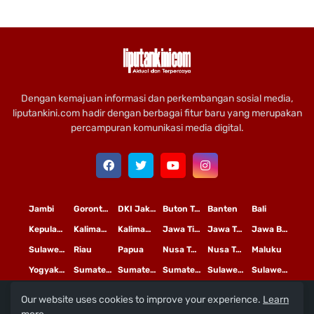
Dengan kemajuan informasi dan perkembangan sosial media,
liputankini.com hadir dengan berbagai fitur baru yang merupakan
percampuran komunikasi media digital.
Jambi
Gorontalo
DKI Jakarta
Buton Tengah
Banten
Bali
Kepulauan Riau
Kalimantan Timur
Kalimantan Tengah
Jawa Timur
Jawa Tengah
Jawa Barat
Sulawesi Selatan
Riau
Papua
Nusa Tenggara Timur
Nusa Tenggara Barat
Maluku
Yogyakarta
Sumatera Utara
Sumatera Selatan
Sumatera Barat
Sulawesi Utara
Sulawesi Tengah
Our website uses cookies to improve your experience.
Learn
L
©
Copyright
2020 PT
iputan Kini Mediatama