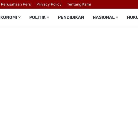
l Perusahaan Pers
Privacy Policy
Tentang Kami
EKONOMI
POLITIK
PENDIDIKAN
NASIONAL
HUK