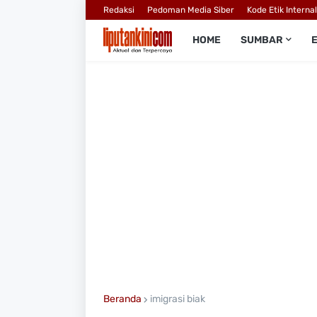
Redaksi
Pedoman Media Siber
Kode Etik Interna
HOME
SUMBAR
Beranda
imigrasi biak