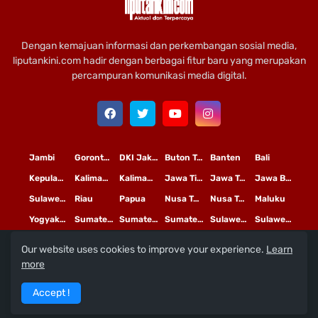
Dengan kemajuan informasi dan perkembangan sosial media,
liputankini.com hadir dengan berbagai fitur baru yang merupakan
percampuran komunikasi media digital.
Jambi
Gorontalo
DKI Jakarta
Buton Tengah
Banten
Bali
Kepulauan Riau
Kalimantan Timur
Kalimantan Tengah
Jawa Timur
Jawa Tengah
Jawa Barat
Sulawesi Selatan
Riau
Papua
Nusa Tenggara Timur
Nusa Tenggara Barat
Maluku
Yogyakarta
Sumatera Utara
Sumatera Selatan
Sumatera Barat
Sulawesi Utara
Sulawesi Tengah
Our website uses cookies to improve your experience.
Learn
L
©
Copyright
2020 PT
iputan Kini Mediatama
more
Redaksi
Pedoman Media Siber
Terms and Conditions
Accept !
Privacy Policy
Tentang Kami