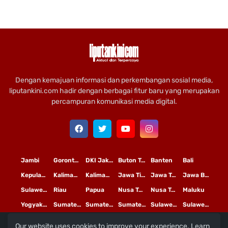
Dengan kemajuan informasi dan perkembangan sosial media,
liputankini.com hadir dengan berbagai fitur baru yang merupakan
percampuran komunikasi media digital.
Jambi
Gorontalo
DKI Jakarta
Buton Tengah
Banten
Bali
Kepulauan Riau
Kalimantan Timur
Kalimantan Tengah
Jawa Timur
Jawa Tengah
Jawa Barat
Sulawesi Selatan
Riau
Papua
Nusa Tenggara Timur
Nusa Tenggara Barat
Maluku
Yogyakarta
Sumatera Utara
Sumatera Selatan
Sumatera Barat
Sulawesi Utara
Sulawesi Tengah
Our website uses cookies to improve your experience.
Learn