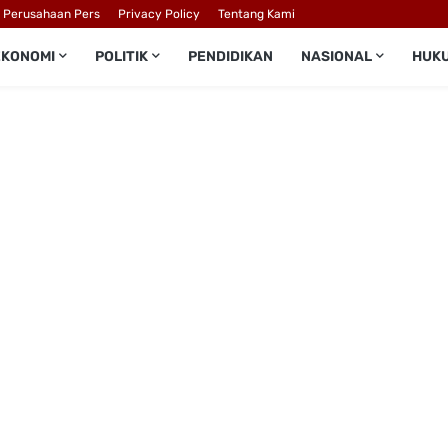
l Perusahaan Pers
Privacy Policy
Tentang Kami
EKONOMI
POLITIK
PENDIDIKAN
NASIONAL
HUK