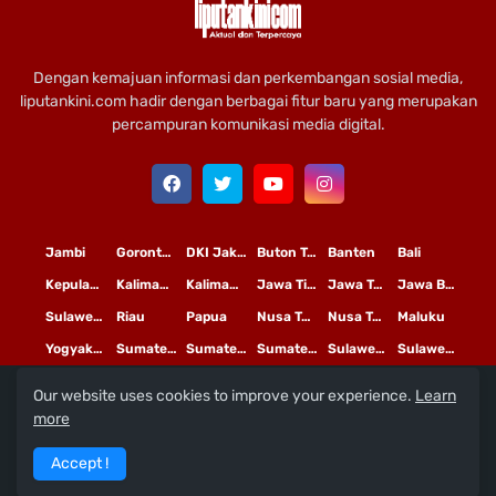
Dengan kemajuan informasi dan perkembangan sosial media,
liputankini.com hadir dengan berbagai fitur baru yang merupakan
percampuran komunikasi media digital.
Jambi
Gorontalo
DKI Jakarta
Buton Tengah
Banten
Bali
Kepulauan Riau
Kalimantan Timur
Kalimantan Tengah
Jawa Timur
Jawa Tengah
Jawa Barat
Sulawesi Selatan
Riau
Papua
Nusa Tenggara Timur
Nusa Tenggara Barat
Maluku
Yogyakarta
Sumatera Utara
Sumatera Selatan
Sumatera Barat
Sulawesi Utara
Sulawesi Tengah
Our website uses cookies to improve your experience.
Learn
L
©
Copyright
2020 PT
iputan Kini Mediatama
more
Redaksi
Pedoman Media Siber
Terms and Conditions
Accept !
Privacy Policy
Tentang Kami