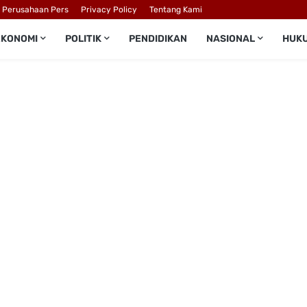
l Perusahaan Pers
Privacy Policy
Tentang Kami
EKONOMI
POLITIK
PENDIDIKAN
NASIONAL
HUK