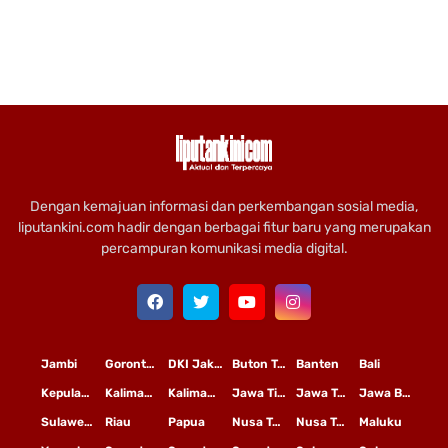
Dengan kemajuan informasi dan perkembangan sosial media,
liputankini.com hadir dengan berbagai fitur baru yang merupakan
percampuran komunikasi media digital.
Jambi
Gorontalo
DKI Jakarta
Buton Tengah
Banten
Bali
Kepulauan Riau
Kalimantan Timur
Kalimantan Tengah
Jawa Timur
Jawa Tengah
Jawa Barat
Sulawesi Selatan
Riau
Papua
Nusa Tenggara Timur
Nusa Tenggara Barat
Maluku