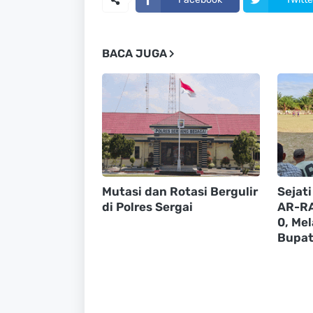
BACA JUGA
Mutasi dan Rotasi Bergulir
Sejat
di Polres Sergai
AR-RA
0, Mel
Bupat