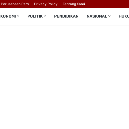
l Perusahaan Pers
Privacy Policy
Tentang Kami
EKONOMI
POLITIK
PENDIDIKAN
NASIONAL
HUK