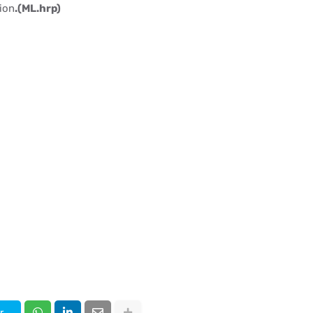
ion
.(ML.hrp)
r