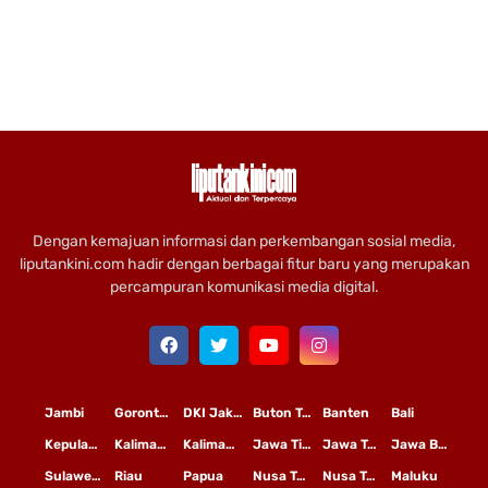
Dengan kemajuan informasi dan perkembangan sosial media,
liputankini.com hadir dengan berbagai fitur baru yang merupakan
percampuran komunikasi media digital.
Jambi
Gorontalo
DKI Jakarta
Buton Tengah
Banten
Bali
Kepulauan Riau
Kalimantan Timur
Kalimantan Tengah
Jawa Timur
Jawa Tengah
Jawa Barat
Sulawesi Selatan
Riau
Papua
Nusa Tenggara Timur
Nusa Tenggara Barat
Maluku