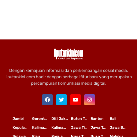
Dengan kemajuan informasi dan perkembangan sosial media,
liputankini.com hadir dengan berbagai fitur baru yang merupakan
percampuran komunikasi media digital.
Jambi
Gorontalo
DKI Jakarta
Buton Tengah
Banten
Bali
Kepulauan Riau
Kalimantan Timur
Kalimantan Tengah
Jawa Timur
Jawa Tengah
Jawa Barat
Sulawesi Selatan
Riau
Papua
Nusa Tenggara Timur
Nusa Tenggara Barat
Maluku