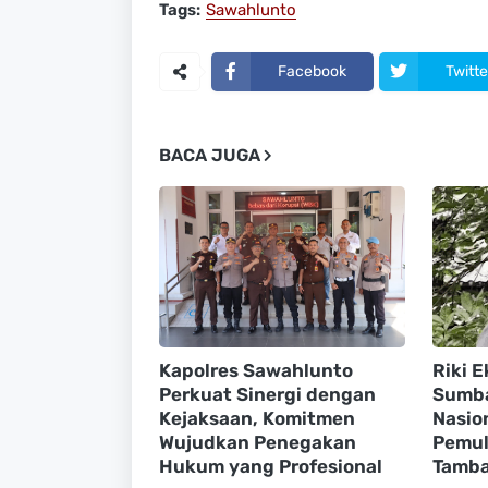
Tags:
Sawahlunto
Facebook
Twitte
BACA JUGA
Kapolres Sawahlunto
Riki E
Perkuat Sinergi dengan
Sumba
Kejaksaan, Komitmen
Nasio
Wujudkan Penegakan
Pemul
Hukum yang Profesional
Tamba