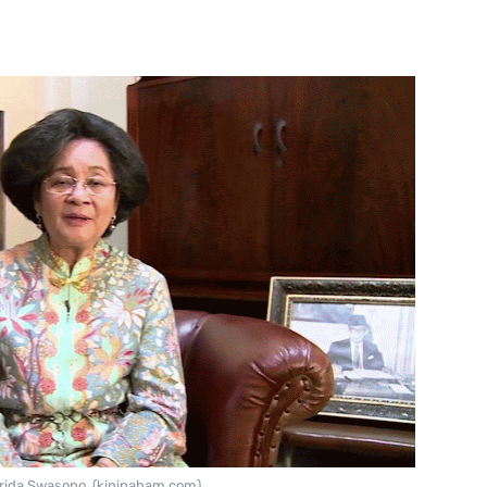
rida Swasono. (kinipaham.com)