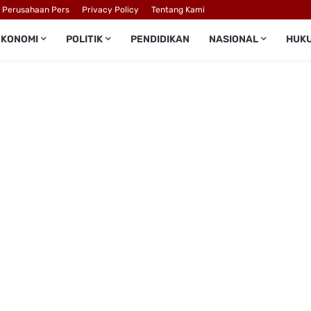
l Perusahaan Pers
Privacy Policy
Tentang Kami
EKONOMI
POLITIK
PENDIDIKAN
NASIONAL
HUK