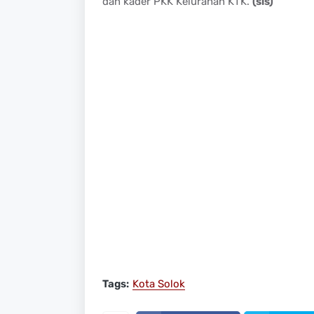
dan kader PKK Kelurahan KTK.
(sis)
Tags:
Kota Solok