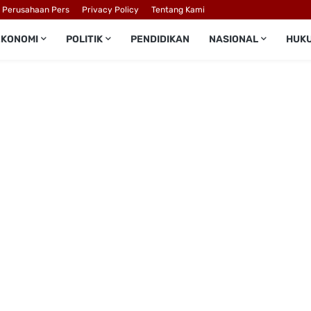
l Perusahaan Pers
Privacy Policy
Tentang Kami
EKONOMI
POLITIK
PENDIDIKAN
NASIONAL
HUK