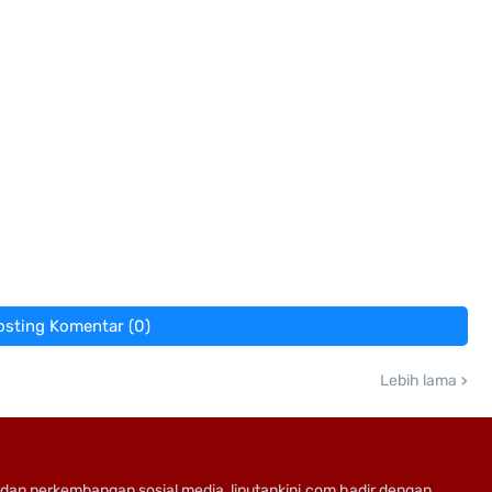
osting Komentar (0)
Lebih lama
dan perkembangan sosial media, liputankini.com hadir dengan