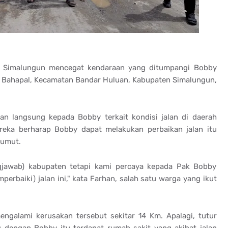
 Simalungun mencegat kendaraan yang ditumpangi Bobby
r Bahapal, Kecamatan Bandar Huluan, Kabupaten Simalungun,
n langsung kepada Bobby terkait kondisi jalan di daerah
eka berharap Bobby dapat melakukan perbaikan jalan itu
Sumut.
gjawab) kabupaten tetapi kami percaya kepada Pak Bobby
baiki) jalan ini," kata Farhan, salah satu warga yang ikut
engalami kerusakan tersebut sekitar 14 Km. Apalagi, tutur
og dengan Bobby itu terdapat rumah sakit yang akibat jalan