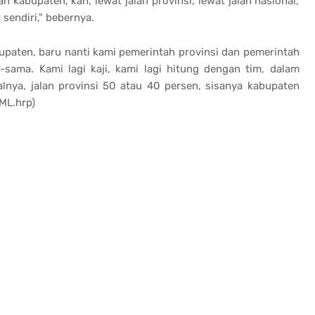
an kabupaten, kah, lewat jalan provinsi, lewat jalan nasional,
 sendiri," bebernya.
bupaten, baru nanti kami pemerintah provinsi dan pemerintah
sama. Kami lagi kaji, kami lagi hitung dengan tim, dalam
lnya, jalan provinsi 50 atau 40 persen, sisanya kabupaten
ML.hrp)