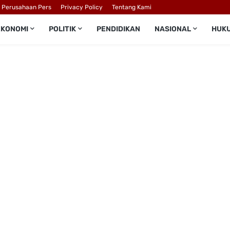
l Perusahaan Pers
Privacy Policy
Tentang Kami
EKONOMI
POLITIK
PENDIDIKAN
NASIONAL
HUK