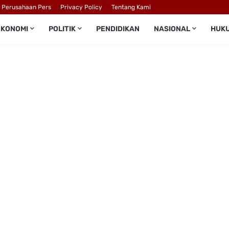
l Perusahaan Pers
Privacy Policy
Tentang Kami
EKONOMI
POLITIK
PENDIDIKAN
NASIONAL
HUK