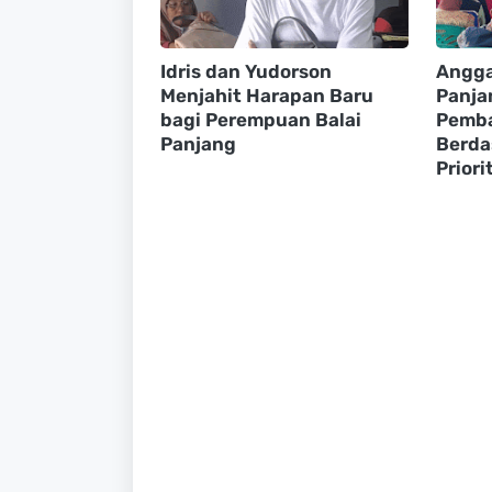
Idris dan Yudorson
Angga
Menjahit Harapan Baru
Panja
bagi Perempuan Balai
Pemb
Panjang
Berda
Priori