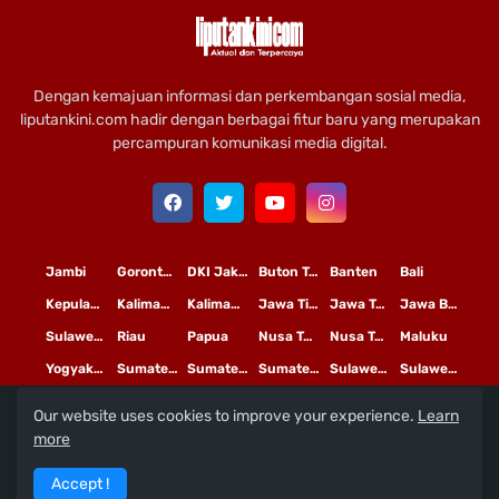
Dengan kemajuan informasi dan perkembangan sosial media,
liputankini.com hadir dengan berbagai fitur baru yang merupakan
percampuran komunikasi media digital.
Jambi
Gorontalo
DKI Jakarta
Buton Tengah
Banten
Bali
Kepulauan Riau
Kalimantan Timur
Kalimantan Tengah
Jawa Timur
Jawa Tengah
Jawa Barat
Sulawesi Selatan
Riau
Papua
Nusa Tenggara Timur
Nusa Tenggara Barat
Maluku
Yogyakarta
Sumatera Utara
Sumatera Selatan
Sumatera Barat
Sulawesi Utara
Sulawesi Tengah
Our website uses cookies to improve your experience.
Learn
L
©
Copyright
2020 PT
iputan Kini Mediatama
more
Redaksi
Pedoman Media Siber
Terms and Conditions
Accept !
Privacy Policy
Tentang Kami