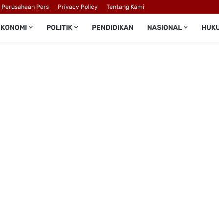
l Perusahaan Pers
Privacy Policy
Tentang Kami
EKONOMI
POLITIK
PENDIDIKAN
NASIONAL
HUK