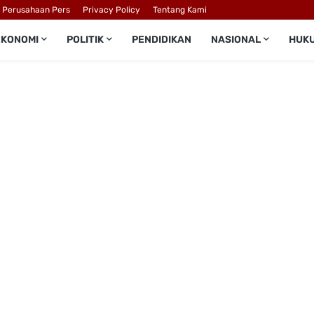
l Perusahaan Pers
Privacy Policy
Tentang Kami
EKONOMI
POLITIK
PENDIDIKAN
NASIONAL
HUK