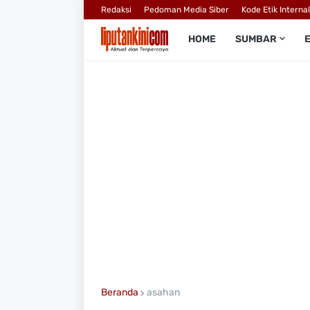
Redaksi
Pedoman Media Siber
Kode Etik Interna
HOME
SUMBAR
Beranda
asahan