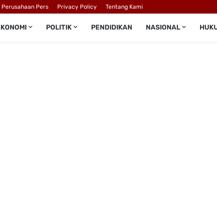
l Perusahaan Pers
Privacy Policy
Tentang Kami
EKONOMI
POLITIK
PENDIDIKAN
NASIONAL
HUK