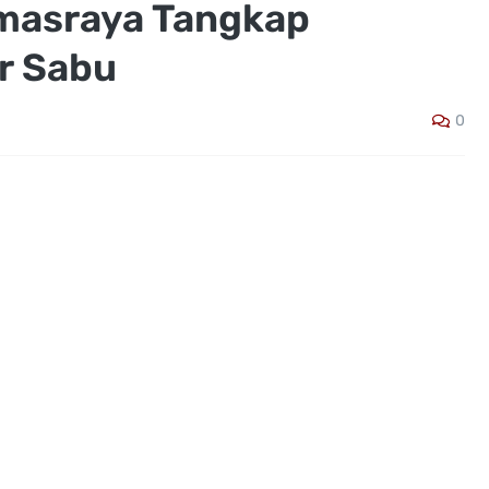
rmasraya Tangkap
r Sabu
0