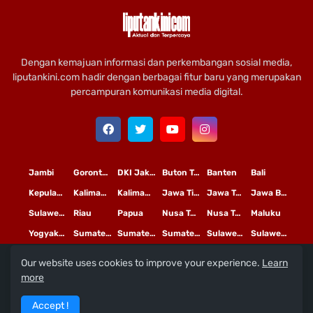
Dengan kemajuan informasi dan perkembangan sosial media,
liputankini.com hadir dengan berbagai fitur baru yang merupakan
percampuran komunikasi media digital.
Jambi
Gorontalo
DKI Jakarta
Buton Tengah
Banten
Bali
Kepulauan Riau
Kalimantan Timur
Kalimantan Tengah
Jawa Timur
Jawa Tengah
Jawa Barat
Sulawesi Selatan
Riau
Papua
Nusa Tenggara Timur
Nusa Tenggara Barat
Maluku
Yogyakarta
Sumatera Utara
Sumatera Selatan
Sumatera Barat
Sulawesi Utara
Sulawesi Tengah
Our website uses cookies to improve your experience.
Learn
L
©
Copyright
2020 PT
iputan Kini Mediatama
more
Redaksi
Pedoman Media Siber
Terms and Conditions
Accept !
Privacy Policy
Tentang Kami