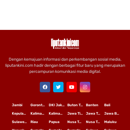
Dengan kemajuan informasi dan perkembangan sosial media,
liputankini.com hadir dengan berbagai fitur baru yang merupakan
percampuran komunikasi media digital.
Jambi
Gorontalo
DKI Jakarta
Buton Tengah
Banten
Bali
Kepulauan Riau
Kalimantan Timur
Kalimantan Tengah
Jawa Timur
Jawa Tengah
Jawa Barat
Sulawesi Selatan
Riau
Papua
Nusa Tenggara Timur
Nusa Tenggara Barat
Maluku