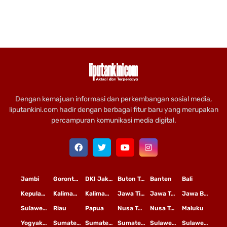
Dengan kemajuan informasi dan perkembangan sosial media,
liputankini.com hadir dengan berbagai fitur baru yang merupakan
percampuran komunikasi media digital.
Jambi
Gorontalo
DKI Jakarta
Buton Tengah
Banten
Bali
Kepulauan Riau
Kalimantan Timur
Kalimantan Tengah
Jawa Timur
Jawa Tengah
Jawa Barat
Sulawesi Selatan
Riau
Papua
Nusa Tenggara Timur
Nusa Tenggara Barat
Maluku
Yogyakarta
Sumatera Utara
Sumatera Selatan
Sumatera Barat
Sulawesi Utara
Sulawesi Tengah