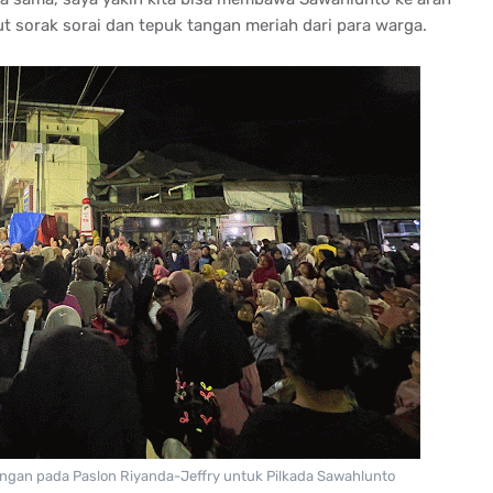
ut sorak sorai dan tepuk tangan meriah dari para warga.
gan pada Paslon Riyanda-Jeffry untuk Pilkada Sawahlunto