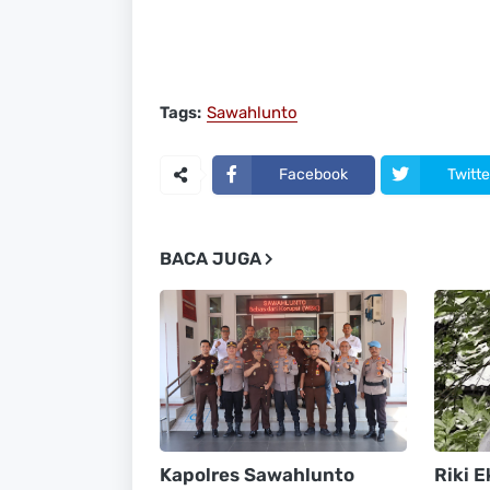
Tags:
Sawahlunto
Facebook
Twitte
BACA JUGA
Kapolres Sawahlunto
Riki E