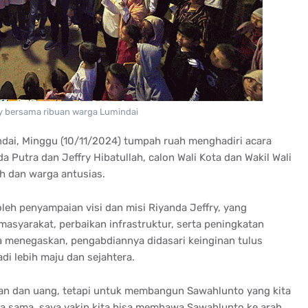
y bersama ribuan warga Lumindai
dai, Minggu (10/11/2024) tumpah ruah menghadiri acara
 Putra dan Jeffry Hibatullah, calon Wali Kota dan Wakil Wali
h dan warga antusias.
oleh penyampaian visi dan misi Riyanda Jeffry, yang
syarakat, perbaikan infrastruktur, serta peningkatan
a menegaskan, pengabdiannya didasari keinginan tulus
i lebih maju dan sejahtera.
an dan uang, tetapi untuk membangun Sawahlunto yang kita
ja sama, saya yakin kita bisa membawa Sawahlunto ke arah