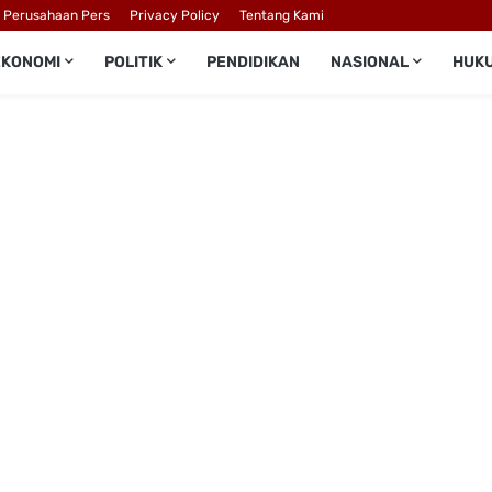
l Perusahaan Pers
Privacy Policy
Tentang Kami
EKONOMI
POLITIK
PENDIDIKAN
NASIONAL
HUK