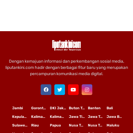
Dengan kemajuan informasi dan perkembangan sosial media,
liputankini.com hadir dengan berbagai fitur baru yang merupakan
percampuran komunikasi media digital.
Jambi
Gorontalo
DKI Jakarta
Buton Tengah
Banten
Bali
Kepulauan Riau
Kalimantan Timur
Kalimantan Tengah
Jawa Timur
Jawa Tengah
Jawa Barat
Sulawesi Selatan
Riau
Papua
Nusa Tenggara Timur
Nusa Tenggara Barat
Maluku