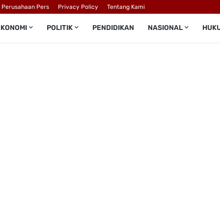
l Perusahaan Pers
Privacy Policy
Tentang Kami
EKONOMI
POLITIK
PENDIDIKAN
NASIONAL
HUK