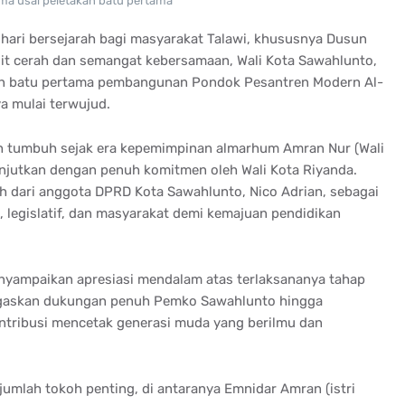
ma usai peletakan batu pertama
 hari bersejarah bagi masyarakat Talawi, khususnya Dusun
ngit cerah dan semangat kebersamaan, Wali Kota Sawahlunto,
an batu pertama pembangunan Pondok Pesantren Modern Al-
a mulai terwujud.
lah tumbuh sejak era kepemimpinan almarhum Amran Nur (Wali
anjutkan dengan penuh komitmen oleh Wali Kota Riyanda.
ah dari anggota DPRD Kota Sawahlunto, Nico Adrian, sebagai
, legislatif, dan masyarakat demi kemajuan pendidikan
nyampaikan apresiasi mendalam atas terlaksananya tahap
gaskan dukungan penuh Pemko Sawahlunto hingga
ontribusi mencetak generasi muda yang berilmu dan
ejumlah tokoh penting, di antaranya Emnidar Amran (istri