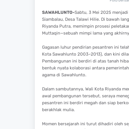
Foto bersa
SAWAHLUNTO-
Sabtu, 3 Mei 2025 menjadi
Siambalau, Desa Talawi Hilie. Di bawah la
Riyanda Putra, memimpin prosesi peletak
Muttaqin—sebuah mimpi lama yang akhirny
Gagasan luhur pendirian pesantren ini te
Kota Sawahlunto 2003–2013), dan kini dil
Pembangunan ini berdiri di atas tanah hib
bentuk nyata kolaborasi antara pemerintah
agama di Sawahlunto.
Dalam sambutannya, Wali Kota Riyanda me
awal pembangunan tersebut, seraya mene
pesantren ini berdiri megah dan siap berk
berakhlak mulia.
Momen bersejarah ini turut dihadiri oleh s