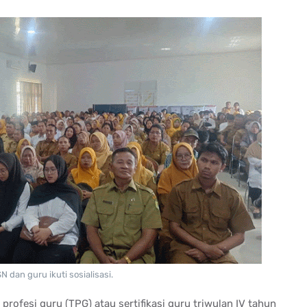
N dan guru ikuti sosialisasi.
rofesi guru (TPG) atau sertifikasi guru triwulan IV tahun