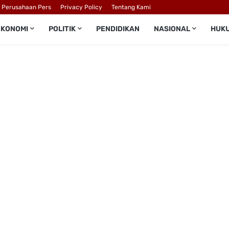
l Perusahaan Pers
Privacy Policy
Tentang Kami
EKONOMI
POLITIK
PENDIDIKAN
NASIONAL
HUK