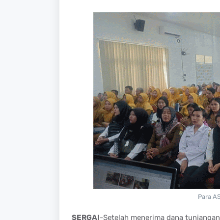
Para AS
SERGAI
-Setelah menerima dana tunjangan p