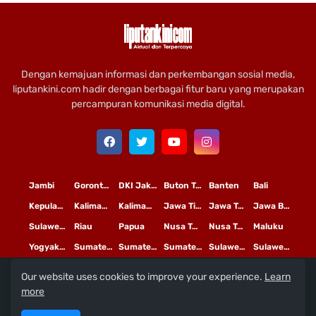
Dengan kemajuan informasi dan perkembangan sosial media,
liputankini.com hadir dengan berbagai fitur baru yang merupakan
percampuran komunikasi media digital.
Jambi
Gorontalo
DKI Jakarta
Buton Tengah
Banten
Bali
Kepulauan Riau
Kalimantan Timur
Kalimantan Tengah
Jawa Timur
Jawa Tengah
Jawa Barat
Sulawesi Selatan
Riau
Papua
Nusa Tenggara Timur
Nusa Tenggara Barat
Maluku
Yogyakarta
Sumatera Utara
Sumatera Selatan
Sumatera Barat
Sulawesi Utara
Sulawesi Tengah
Our website uses cookies to improve your experience.
Learn
L
©
Copyright
2020 PT
iputan Kini Mediatama
more
Redaksi
Pedoman Media Siber
Terms and Conditions