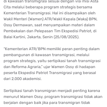
di
kawasan
transmigrasi
sesuai
dengan
visi
misi
Asta
Cita
melalui
beberapa
program
strategis
bersama
Kementerian
Transmigrasi
. Hal
ini
disampaikan
oleh
Wakil Menteri (
Wamen
) ATR/Wakil
Kepala
(Waka) BPN,
Ossy
Dermawan
,
saat
menyampaikan
materi
dalam
Pembekalan
dan
Pelepasan
Tim
Ekspedisi
Patriot, di
Balai
Kartini
, Jakarta,
Senin
(25/08/2025).
“Kementerian ATR/BPN
memiliki
peran
penting
dalam
pembangunan
di
kawasan
transmigrasi
,
melalui
program
strategis
,
yaitu
sertipikasi
tanah
transmigrasi
dan
Reforma
Agraria
,”
ujar
Wamen
Ossy di
hadapan
peserta
Ekspedisi
Patriot
Transmigrasi
yang
berasal
dari
2.000
akademisi
.
Sertipikasi
tanah
transmigran
menjadi
penting
karena
menurut
Wamen
Ossy, program
transmigrasi
tidak
akan
berjalan
dengan
baik
jika
para
transmigran
tidak