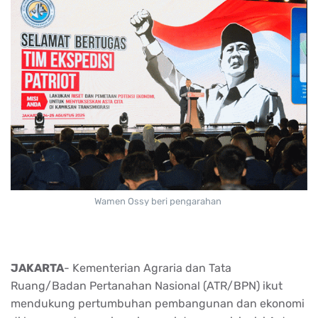
Wamen Ossy beri pengarahan
JAKARTA
- Kementerian
Agraria
dan Tata
Ruang/Badan
Pertanahan
Nasional (ATR/BPN)
ikut
mendukung
pertumbuhan
pembangunan
dan
ekonomi