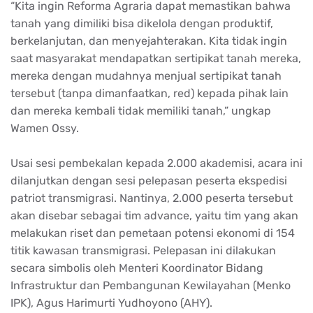
“Kita
ingin
Reforma
Agraria
dapat
memastikan
bahwa
tanah
yang
dimiliki
bisa
dikelola
dengan
produktif
,
berkelanjutan
, dan
menyejahterakan
. Kita
tidak
ingin
saat
masyarakat
mendapatkan
sertipikat
tanah
mereka
,
mereka
dengan
mudahnya
menjual
sertipikat
tanah
tersebut
(
tanpa
dimanfaatkan
, red)
kepada
pihak
lain
dan
mereka
kembali
tidak
memiliki
tanah
,”
ungkap
Wamen
Ossy.
Usai
sesi
pembekalan
kepada
2.000
akademisi
, acara
ini
dilanjutkan
dengan
sesi
pelepasan
peserta
ekspedisi
patriot
transmigrasi
.
Nantinya
, 2.000
peserta
tersebut
akan
disebar
sebagai
tim
advance,
yaitu
tim
yang
akan
melakukan
riset
dan
pemetaan
potensi
ekonomi
di 154
titik
kawasan
transmigrasi
.
Pelepasan
ini
dilakukan
secara
simbolis
oleh Menteri
Koordinator
Bidang
Infrastruktur
dan Pembangunan
Kewilayahan
(
Menko
IPK),
Agus
Harimurti
Yudhoyono (AHY).