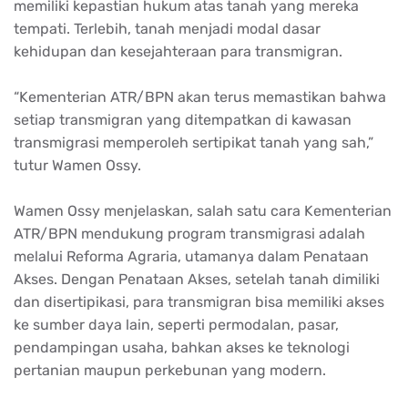
memiliki
kepastian
hukum
atas
tanah
yang
mereka
tempati
.
Terlebih
,
tanah
menjadi
modal
dasar
kehidupan
dan
kesejahteraan
para
transmigran
.
“Kementerian ATR/BPN
akan
terus
memastikan
bahwa
setiap
transmigran
yang
ditempatkan
di
kawasan
transmigrasi
memperoleh
sertipikat
tanah
yang
sah
,”
tutur
Wamen
Ossy.
Wamen
Ossy
menjelaskan
, salah
satu
cara
Kementerian
ATR/BPN
mendukung
program
transmigrasi
adalah
melalui
Reforma
Agraria
,
utamanya
dalam
Penataan
Akses
.
Dengan
Penataan
Akses
,
setelah
tanah
dimiliki
dan
disertipikasi
, para
transmigran
bisa
memiliki
akses
ke
sumber
daya
lain,
seperti
permodalan
, pasar,
pendampingan
usaha
,
bahkan
akses
ke
teknologi
pertanian
maupun
perkebunan
yang modern.