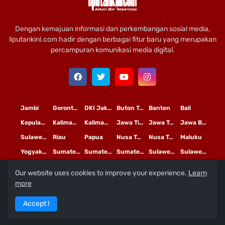
Dengan kemajuan informasi dan perkembangan sosial media,
liputankini.com hadir dengan berbagai fitur baru yang merupakan
percampuran komunikasi media digital.
Jambi
Gorontalo
DKI Jakarta
Buton Tengah
Banten
Bali
Kepulauan Riau
Kalimantan Timur
Kalimantan Tengah
Jawa Timur
Jawa Tengah
Jawa Barat
Sulawesi Selatan
Riau
Papua
Nusa Tenggara Timur
Nusa Tenggara Barat
Maluku
Yogyakarta
Sumatera Utara
Sumatera Selatan
Sumatera Barat
Sulawesi Utara
Sulawesi Tengah
Our website uses cookies to improve your experience.
Learn
L
©
Copyright
2020 PT
iputan Kini Mediatama
more
Redaksi
Pedoman Media Siber
Terms and Conditions
Accept !
Privacy Policy
Tentang Kami