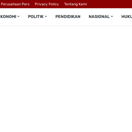
l Perusahaan Pers
Privacy Policy
Tentang Kami
EKONOMI
POLITIK
PENDIDIKAN
NASIONAL
HUK