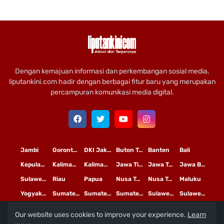
Dengan kemajuan informasi dan perkembangan sosial media,
liputankini.com hadir dengan berbagai fitur baru yang merupakan
percampuran komunikasi media digital.
Jambi
Gorontalo
DKI Jakarta
Buton Tengah
Banten
Bali
Kepulauan Riau
Kalimantan Timur
Kalimantan Tengah
Jawa Timur
Jawa Tengah
Jawa Barat
Sulawesi Selatan
Riau
Papua
Nusa Tenggara Timur
Nusa Tenggara Barat
Maluku
Yogyakarta
Sumatera Utara
Sumatera Selatan
Sumatera Barat
Sulawesi Utara
Sulawesi Tengah
Our website uses cookies to improve your experience.
Learn
L
©
Copyright
2020 PT
iputan Kini Mediatama