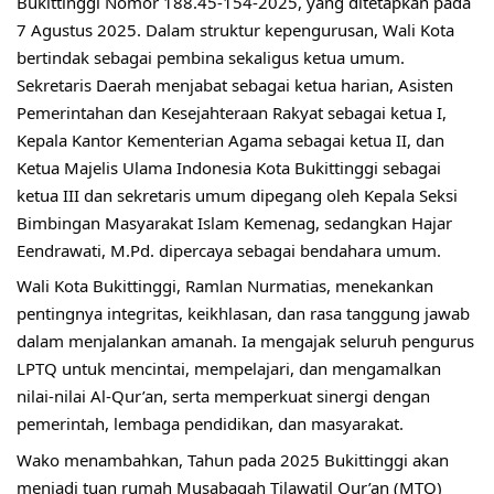
Bukittinggi Nomor 188.45-154-2025, yang ditetapkan pada
7 Agustus 2025. Dalam struktur kepengurusan, Wali Kota
bertindak sebagai pembina sekaligus ketua umum.
Sekretaris Daerah menjabat sebagai ketua harian, Asisten
Pemerintahan dan Kesejahteraan Rakyat sebagai ketua I,
Kepala Kantor Kementerian Agama sebagai ketua II, dan
Ketua Majelis Ulama Indonesia Kota Bukittinggi sebagai
ketua III dan sekretaris umum dipegang oleh Kepala Seksi
Bimbingan Masyarakat Islam Kemenag, sedangkan Hajar
Eendrawati, M.Pd. dipercaya sebagai bendahara umum.
Wali Kota Bukittinggi, Ramlan Nurmatias, menekankan
pentingnya integritas, keikhlasan, dan rasa tanggung jawab
dalam menjalankan amanah. Ia mengajak seluruh pengurus
LPTQ untuk mencintai, mempelajari, dan mengamalkan
nilai-nilai Al-Qur’an, serta memperkuat sinergi dengan
pemerintah, lembaga pendidikan, dan masyarakat.
Wako menambahkan, Tahun pada 2025 Bukittinggi akan
menjadi tuan rumah Musabaqah Tilawatil Qur’an (MTQ)