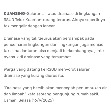
KUANSING
-
Saluran
air
atau
drainase
di
lingkungan
RSUD
Teluk
Kuantan
kurang
terurus
.
Airnya
sepertinya
tak
mengalir
dengan
lancar
.
Drainase
yang
tak
terurus
akan
berdampak
pada
pencemaran
lingkungan
dan
lingkungan
juga
menjadi
tak
sehat
lantaran
bisa
menjadi
berkembangnya
jentik
nyamuk
di
drainase
yang
tersumbat
.
Warga
yang
datang
ke
RSUD
menyorot
saluran
drainase
yang
kurang
diurus
itu
.
"
Drainase
yang
bersih
akan
mencegah
penumpukan
air
dan
limbah
," kata
seorang
pengunjung
rumah
sakit
,
Usman,
Selasa
(16/9/2025).