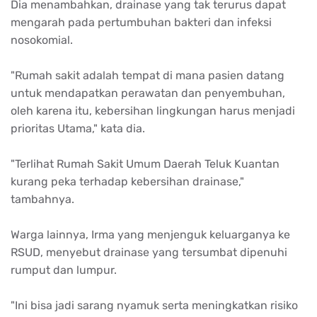
Dia
menambahkan
,
drainase
yang
tak
terurus
dapat
mengarah
pada
pertumbuhan
bakteri
dan
infeksi
nosokomial
.
"
Rumah
sakit
adalah
tempat
di mana
pasien
datang
untuk
mendapatkan
perawatan
dan
penyembuhan
,
oleh
karena
itu
,
kebersihan
lingkungan
harus
menjadi
prioritas
Utama," kata dia.
"
Terlihat
Rumah
Sakit
Umum
Daerah
Teluk
Kuantan
kurang
peka
terhadap
kebersihan
drainase
,"
tambahnya
.
Warga
lainnya
, Irma yang
menjenguk
keluarganya
ke
RSUD,
menyebut
drainase
yang
tersumbat
dipenuhi
rumput
dan
lumpur
.
"
Ini
bisa
jadi
sarang
nyamuk
serta
meningkatkan
risiko