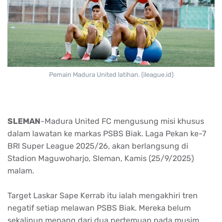
Pemain Madura United latihan. (ileague.id)
SLEMAN
-Madura United FC
mengusung
misi
khusus
dalam
lawatan
ke
markas
PSBS Biak.
Laga
Pekan ke-7
BRI Super League 2025/26,
akan
berlangsung
di
Stadion
Maguwoharjo
, Sleman,
Kamis
(25/9/2025)
malam
.
Target
Laskar
Sape
Kerrab
itu
ialah
mengakhiri
tren
negatif
setiap
melawan
PSBS Biak.
Mereka
belum
sekalipun
menang
dari
dua
pertemuan
pada
musim