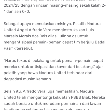
2024/25
dengan
rincian
masing-masing
sekali
kalah
2-
1 dan
seri
0-0.
Sebagai
upaya
memuluskan
misinya
,
Pelatih
Madura
United Angel Alfredo Vera
menginstruksikan
Luis
Marselo
Morais
dos Reis alias
Lulinha
cs
untuk
mengantisipasi
pemain-peman
cepat
tim
berjulu
Badai
Pasifik
tersebut
.
"Harus
fokus
di
belakang
untuk
pemain-pemain
cepat
mereka
untuk
antisipasi
dan
kover
dari
belakang
,"
ujar
pelatih
yang
bawa
Madura United
terhindar
dari
degradasi
musim
kemarin
.
Selain
itu
, Alfredo Vera juga
memastikan
, Madura
United
telah
mengantongi
kekuatan
PSBS Biak.
Mereka
sudah
bersiap
untuk
meredam
permainan
dari
lawan
tandingnya
sehingga
bisa
mengakhiri
paceklik