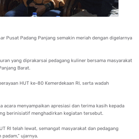
sar Pusat Padang Panjang
semakin
meriah
dengan
digelarnya
buran
yang
diprakarsai
pedagang
kuliner
bersama
masyarakat
anjang Barat.
perayaan
HUT ke-80
Kemerdekaan
RI,
serta
wadah
a
acara
menyampaikan
apresiasi
dan
terima
kasih
kepada
ng
berinisiatif
menghadirkan
kegiatan
tersebut
.
UT RI
telah
lewat
,
semangat
masyarakat
dan
pedagang
h
padam
,”
ujarnya
.