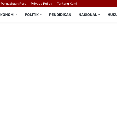
l Perusahaan Pers
Privacy Policy
Tentang Kami
EKONOMI
POLITIK
PENDIDIKAN
NASIONAL
HUK