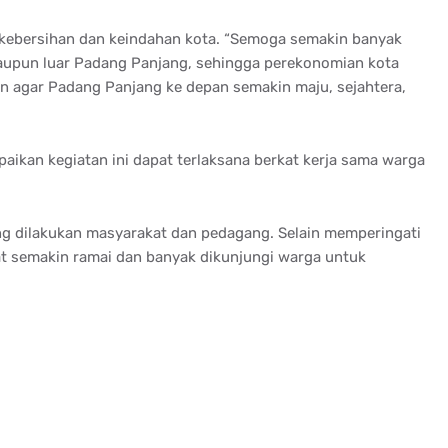
kebersihan
dan
keindahan
kota
. “
Semoga
semakin
banyak
aupun
luar
Padang Panjang,
sehingga
perekonomian
kota
n
agar Padang Panjang
ke
depan
semakin
maju
,
sejahtera
,
aikan
kegiatan
ini
dapat
terlaksana
berkat
kerja
sama
warga
ng
dilakukan
masyarakat
dan
pedagang
.
Selain
memperingati
at
semakin
ramai
dan
banyak
dikunjungi
warga
untuk