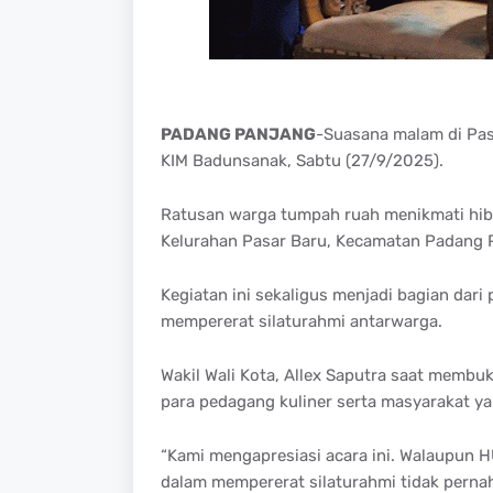
PADANG PANJANG
-
Suasana
malam
di Pa
KIM
Badunsanak
,
Sabtu
(27/9/2025).
Ratusan
warga
tumpah
ruah
menikmati
hi
Kelurahan
Pasar
Baru
,
Kecamatan
Padang P
Kegiatan
ini
sekaligus
menjadi
bagian
dari
mempererat
silaturahmi
antarwarga
.
Wakil
Wali
Kota,
Allex
Saputra
saat
membuk
para
pedagang
kuliner
serta
masyarakat
ya
“Kami
mengapresiasi
acara
ini
.
Walaupun
H
dalam
mempererat
silaturahmi
tidak
perna