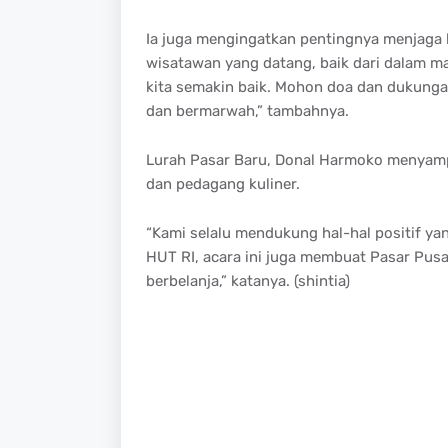
Ia
juga
mengingatkan
pentingnya
menjaga
wisatawan
yang
datang
,
baik
dari
dalam
m
kita
semakin
baik
. Mohon
doa
dan
dukunga
dan
bermarwah
,”
tambahnya
.
Lurah
Pasar
Baru
,
Donal
Harmoko
menyamp
dan
pedagang
kuliner
.
“Kami
selalu
mendukung
hal-hal
positif
ya
HUT RI, acara
ini
juga
membuat
Pasar Pus
berbelanja
,”
katanya
. (
shintia
)