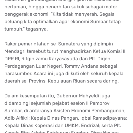
pertanian, hingga penerbitan sukuk sebagai motor
penggerak ekonomi. “Kita tidak menyerah. Segala
peluang kita optimalkan agar ekonomi Sumbar tetap
tumbuh,” tegasnya.
Rakor pemerintahan se-Sumatera yang dipimpin
Mendagri tersebut turut menghadirkan Ketua Komisi II
DPR RI, Rifqinizamu Karyasayuda dan Plt. Dirjen
Perdagangan Luar Negeri, Tommy Andana sebagai
narasumber. Acara ini juga diikuti oleh seluruh kepala
daerah se-Provinsi Kepulauan Riuan secara daring.
Dalam kesempatan itu, Gubernur Mahyeldi juga
didampingi sejumlah pejabat eselon II Pemprov
Sumbar, di antaranya Asisten Ekonomi Pembangunan,
Adib Alfikri; Kepala Dinas Pangan, Iqbal Ramadipayana;
Kepala Dinas Koperasi dan UMKM, Endrizal; serta Plt.
Kepala Biro Adpim Setdaprov Sumbar, Dirse Novera.