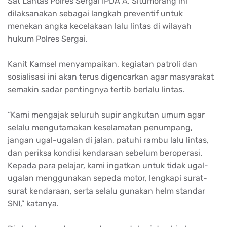
Sat
Lantas
Polres
Sergai
IPDA A.
Situmorang
ini
dilaksanakan
sebagai
langkah
preventif
untuk
menekan
angka
kecelakaan
lalu
lintas
di wilayah
hukum
Polres
Sergai
.
Kanit
Kamsel
menyampaikan
,
kegiatan
patroli
dan
sosialisasi
ini
akan
terus
digencarkan
agar
masyarakat
semakin
sadar
pentingnya
tertib
berlalu
lintas
.
“Kami
mengajak
seluruh
supir
angkutan
umum
agar
selalu
mengutamakan
keselamatan
penumpang
,
jangan
ugal-ugalan
di
jalan
,
patuhi
rambu
lalu
lintas
,
dan
periksa
kondisi
kendaraan
sebelum
beroperasi
.
Kepada
para
pelajar
, kami
ingatkan
untuk
tidak
ugal-
ugalan
menggunakan
sepeda
motor,
lengkapi
surat-
surat
kendaraan
,
serta
selalu
gunakan
helm
standar
SNI,”
katanya
.