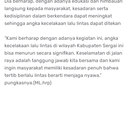
Dia
berharap
,
dengan
adanya
edukasi
dan
himbauan
langsung
kepada
masyarakat
,
kesadaran
serta
kedisiplinan
dalam
berkendara
dapat
meningkat
sehingga
angka
kecelakaan
lalu
lintas
dapat
ditekan
“Kami
berharap
dengan
adanya
kegiatan
ini
,
angka
kecelakaan
lalu
lintas
di wilayah
Kabupaten
Sergai
ini
bisa
menurun
secara
signifikan
.
Keselamatan
di
jalan
raya
adalah
tanggung
jawab
kita
bersama
dan kami
ingin
masyarakat
memiliki
kesadaran
penuh
bahwa
tertib
berlalu
lintas
berarti
menjaga
nyawa
.”
pungkasnya
.(
ML.hrp
)