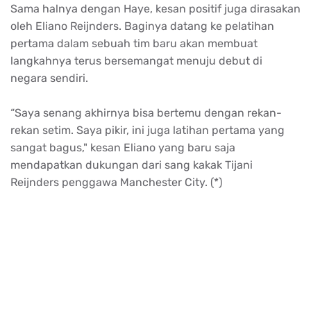
Sama
halnya
dengan
Haye,
kesan
positif
juga
dirasakan
oleh
Eliano
Reijnders
.
Baginya
datang
ke
pelatihan
pertama
dalam
sebuah
tim
baru
akan
membuat
langkahnya
terus
bersemangat
menuju
debut di
negara
sendiri
.
“Saya
senang
akhirnya
bisa
bertemu
dengan
rekan-
rekan
setim
. Saya
pikir
,
ini
juga
latihan
pertama
yang
sangat
bagus
,"
kesan
Eliano
yang
baru
saja
mendapatkan
dukungan
dari
sang
kakak
Tijani
Reijnders
penggawa
Manchester City. (*)