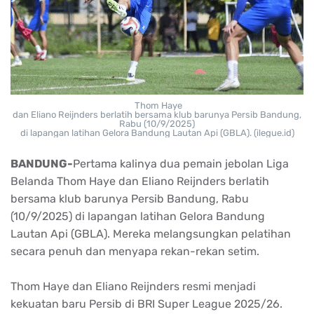
Thom Haye
dan
Eliano
Reijnders
berlatih
bersama
klub
barunya
Persib
Bandung,
Rabu (10/9/2025)
di
lapangan
latihan
Gelora
Bandung
Lautan
Api
(GBLA). (ilegue.id)
BANDUNG-
Pertama
kalinya
dua
pemain
jebolan
Liga
Belanda Thom Haye dan
Eliano
Reijnders
berlatih
bersama
klub
barunya
Persib
Bandung, Rabu
(10/9/2025) di
lapangan
latihan
Gelora
Bandung
Lautan
Api
(GBLA).
Mereka
melangsungkan
pelatihan
secara
penuh
dan
menyapa
rekan-rekan
setim
.
Thom Haye dan
Eliano
Reijnders
resmi
menjadi
kekuatan
baru
Persib
di BRI Super League 2025/26.