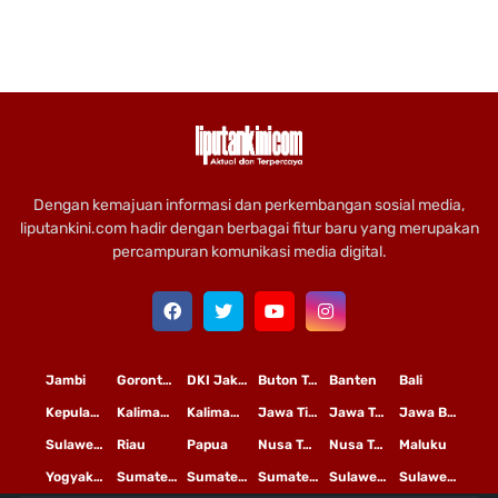
Dengan kemajuan informasi dan perkembangan sosial media,
liputankini.com hadir dengan berbagai fitur baru yang merupakan
percampuran komunikasi media digital.
Jambi
Gorontalo
DKI Jakarta
Buton Tengah
Banten
Bali
Kepulauan Riau
Kalimantan Timur
Kalimantan Tengah
Jawa Timur
Jawa Tengah
Jawa Barat
Sulawesi Selatan
Riau
Papua
Nusa Tenggara Timur
Nusa Tenggara Barat
Maluku
Yogyakarta
Sumatera Utara
Sumatera Selatan
Sumatera Barat
Sulawesi Utara
Sulawesi Tengah