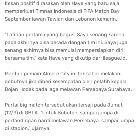
Kesan
positif
dirasakan
oleh Haye yang
baru
saja
memperkuat
Timnas
Indonesia di FIFA Match Day
September
lawan
Tawian
dan Lebanon
kemarin
.
“Latihan
pertama
yang
bagus
. Saya
senang
karena
pada
akhirnya
bisa
berada
dengan
tim
ini
. Saya juga
senang
akhirnya
bisa
memulai
mempersiapkan
diri
bersama
tim
," kata Haye yang
dikutip
dari
ileague.id.
Mantan
pemain
Almere City
ini
tak
sabar
melakoni
debutnya
jika
diberi
kesempatan
oleh
pelatih
kepala
Bojan
Hodak
pada
laga
melawan
Persebaya
Surabaya.
Partai
big match
tersebut
akan
tersaji
pada
Jumat
(12/9) di GBLA. “
Untuk
Bobotoh
,
sampai
jumpa
di
pertandingan
nanti
melawan
Persebaya
,
sampai
jumpa
di
stadion
,"
ujarnya
.