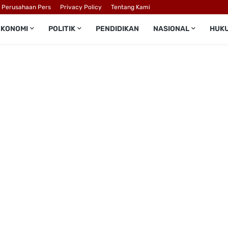
l Perusahaan Pers
Privacy Policy
Tentang Kami
EKONOMI
POLITIK
PENDIDIKAN
NASIONAL
HUK