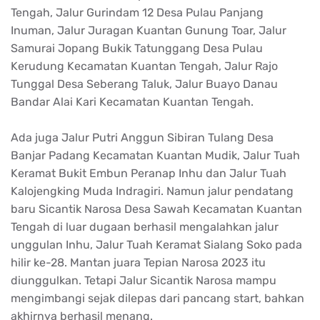
Tengah, Jalur
Gurindam
12
Desa
Pulau
Panjang
Inuman
, Jalur
Juragan
Kuantan
Gunung
Toar
, Jalur
Samurai
Jopang
Bukik
Tatunggang
Desa
Pulau
Kerudung
Kecamatan
Kuantan Tengah, Jalur
Rajo
Tunggal
Desa
Seberang Taluk, Jalur
Buayo
Danau
Bandar Alai Kari
Kecamatan
Kuantan Tengah.
Ada juga Jalur Putri
Anggun
Sibiran
Tulang
Desa
Banjar Padang
Kecamatan
Kuantan Mudik, Jalur
Tuah
Keramat
Bukit
Embun
Peranap
Inhu
dan Jalur
Tuah
Kalojengking
Muda Indragiri.
Namun
jalur
pendatang
baru
Sicantik
Narosa
Desa
Sawah
Kecamatan
Kuantan
Tengah di
luar
dugaan
berhasil
mengalahkan
jalur
unggulan
Inhu
, Jalur
Tuah
Keramat
Sialang
Soko
pada
hilir
ke-28.
Mantan
juara
Tepian
Narosa
2023
itu
diunggulkan
.
Tetapi
Jalur
Sicantik
Narosa
mampu
mengimbangi
sejak
dilepas
dari
pancang
start,
bahkan
akhirnya
berhasil
menang
.