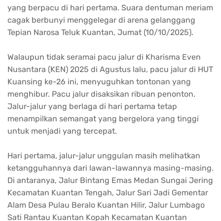
yang
berpacu
di
hari
pertama
.
Suara
dentuman
meriam
cagak
berbunyi
menggelegar
di arena
gelanggang
Tepian
Narosa
Teluk
Kuantan,
Jumat
(10/10/2025).
Walaupun
tidak
seramai
pacu
jalur
di
Kharisma
Even
Nusantara (KEN) 2025 di
Agustus
lalu
,
pacu
jalur
di HUT
Kuansing
ke-26
ini
,
menyuguhkan
tontonan
yang
menghibur
.
Pacu
jalur
disaksikan
ribuan
penonton
.
Jalur-
jalur
yang
berlaga
di
hari
pertama
tetap
menampilkan
semangat
yang
bergelora
yang
tinggi
untuk
menjadi
yang
tercepat
.
Hari
pertama
,
jalur-jalur
unggulan
masih
melihatkan
ketangguhannya
dari
lawan-lawannya
masing-masing.
Di
antaranya
, Jalur Bintang
Emas
Medan Sungai
Jering
Kecamatan
Kuantan Tengah, Jalur Sari Jadi
Gementar
Alam
Desa
Pulau
Beralo
Kuantan
Hilir
, Jalur Lumbago
Sati Rantau Kuantan
Kopah
Kecamatan
Kuantan