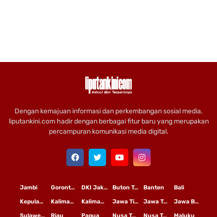
Dengan kemajuan informasi dan perkembangan sosial media,
liputankini.com hadir dengan berbagai fitur baru yang merupakan
percampuran komunikasi media digital.
Jambi
Gorontalo
DKI Jakarta
Buton Tengah
Banten
Bali
Kepulauan Riau
Kalimantan Timur
Kalimantan Tengah
Jawa Timur
Jawa Tengah
Jawa Barat
Sulawesi Selatan
Riau
Papua
Nusa Tenggara Timur
Nusa Tenggara Barat
Maluku