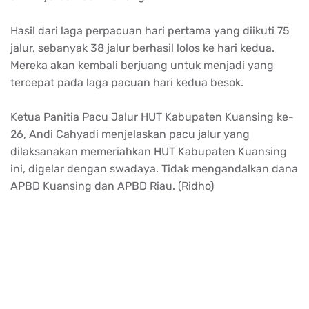
Hasil
dari
laga
perpacuan
hari
pertama
yang
diikuti
75
jalur
,
sebanyak
38
jalur
berhasil
lolos
ke
hari
kedua
.
Mereka
akan
kembali
berjuang
untuk
menjadi
yang
tercepat
pada
laga
pacuan
hari
kedua
besok
.
Ketua
Panitia
Pacu
Jalur HUT
Kabupaten
Kuansing
ke-
26, Andi
Cahyadi
menjelaskan
pacu
jalur
yang
dilaksanakan
memeriahkan
HUT
Kabupaten
Kuansing
ini
,
digelar
dengan
swadaya
.
Tidak
mengandalkan
dana
APBD
Kuansing
dan APBD Riau. (
Ridho
)