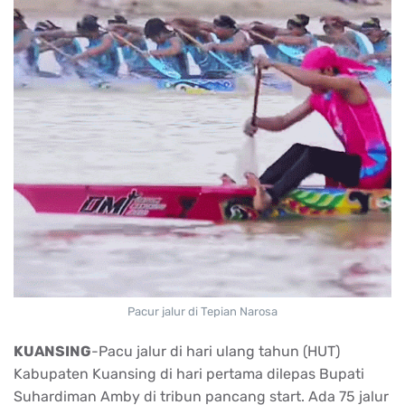
Pacur jalur di Tepian Narosa
KUANSING
-
Pacu
jalur
di
hari
ulang
tahun
(HUT)
Kabupaten
Kuansing
di
hari
pertama
dilepas
Bupati
Suhardiman
Amby di
tribun
pancang
start. Ada 75
jalur