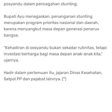
posyandu
dalam
pencegahan
stunting.
Bupati
Ayu
menegaskan
,
penanganan
stunting
merupakan
program
prioritas
nasional
dan
daerah
,
karena
menyangkut
masa
depan
generasi
penerus
bangsa
.
“
Kehadiran
di
oosyandu
bukan
sekadar
rutinitas
,
tetapi
investasi
berharga
bagi
masa
depan
anak-anak
kita
,”
ujarnya
.
Hadir
dalam
pertemuan
itu
,
jajaran
Dinas Kesehatan,
Satpol
PP dan
pejabat
lainnya
. (*)