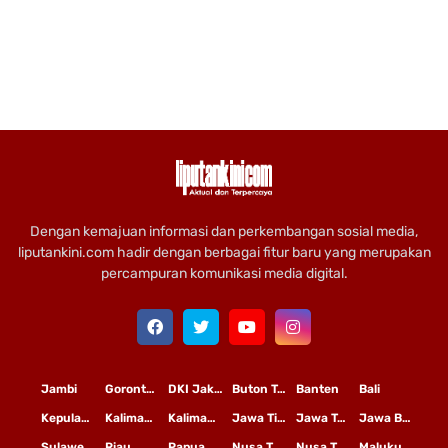
Dengan kemajuan informasi dan perkembangan sosial media,
liputankini.com hadir dengan berbagai fitur baru yang merupakan
percampuran komunikasi media digital.
Jambi
Gorontalo
DKI Jakarta
Buton Tengah
Banten
Bali
Kepulauan Riau
Kalimantan Timur
Kalimantan Tengah
Jawa Timur
Jawa Tengah
Jawa Barat
Sulawesi Selatan
Riau
Papua
Nusa Tenggara Timur
Nusa Tenggara Barat
Maluku