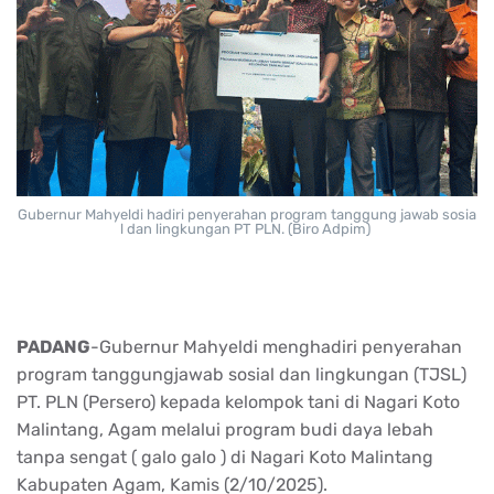
Gubernur
Mahyeldi
hadiri
penyerahan
program
tanggung
jawab
sosia
l
dan
lingkungan
PT PLN. (Biro Adpim)
PADANG
-
Gubernur
Mahyeldi
menghadiri
penyerahan
program
tanggungjawab
sosial
dan
lingkungan
(TJSL)
PT. PLN (Persero)
kepada
kelompok
tani
di Nagari Koto
Malintang
,
Agam
melalui
program
budi
daya
lebah
tanpa
sengat
(
galo
galo
) di Nagari Koto
Malintang
Kabupaten
Agam
,
Kamis
(2/10/2025).