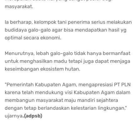
masyarakat
.
Ia
berharap
,
kelompok
tani
penerima
serius
melakukan
budidaya
galo-galo
agar
bisa
mendapatkan
hasil
yg
optimal
secara
ekonomi
.
Menurutnya
,
lebah
galo-galo
tidak
hanya
bermanfaat
untuk
menghasilkan
madu
tetapi
juga
dapat
menjaga
keseimbangan
ekosistem
hutan
.
"
Pemerintah
Kabupaten
Agam
,
mengapresiasi
PT PLN
karena
telah
mendukung
visi
Kabupaten
Agam
dalam
membangun
masyarakat
maju
mandiri
sejahtera
dengan
tetap
berlandaskan
kelestarian
lingkungan
,"
ujarnya
.(
adpsb
)