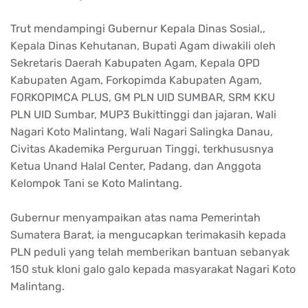
Trut
mendampingi
Gubernur
Kepala
Dinas
Sosial
,,
Kepala
Dinas Kehutanan,
Bupati
Agam
diwakili
oleh
Sekretaris
Daerah
Kabupaten
Agam
,
Kepala
OPD
Kabupaten
Agam
,
Forkopimda
Kabupaten
Agam
,
FORKOPIMCA PLUS, GM PLN UID SUMBAR, SRM KKU
PLN UID
Sumbar
, MUP3
Bukittinggi
dan
jajaran
,
Wali
Nagari Koto
Malintang
,
Wali
Nagari
Salingka
Danau
,
Civitas
Akademika
Perguruan
Tinggi,
terkhususnya
Ketua
Unand
Halal Center, Padang, dan
Anggota
Kelompok
Tani
se Koto
Malintang
.
Gubernur
menyampaikan
atas
nama
Pemerintah
Sumatera Barat,
ia
mengucapkan
terimakasih
kepada
PLN
peduli
yang
telah
memberikan
bantuan
sebanyak
150
stuk
kloni
galo
galo
kepada
masyarakat
Nagari Koto
Malintang
.