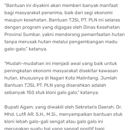
"
Bantuan
ini
diyakini
akan
memberi
banyak
manfaat
bagi
masyarakat
penerima
,
baik
dari
segi
ekonomi
maupun
kesehatan
.
Bantuan
TJSL PT. PLN
ini
selaras
dengan
program yang
digagas
oleh Dinas Kesehatan
Provinsi
Sumbar
,
yakni
mendorong
pemanfaatan
hutan
tanpa
merusak
hutan
melalui
pengembangan
madu
galo-galo
,"
katanya
.
"
Mudah-mudahan
ini
menjadi
awal
yang
baik
untuk
peningkatan
ekonomi
masyarakat
disekitar
kawasan
hutan
,
khususnya
di Nagari Koto
Malintang
.
Jumlah
Bantuan
TJSL PT. PLN yang
diserahkan
adalah
sebanyak
150
stuk
kloni
galo
galo
,"
katanya
.
Bupati
Agam
, yang
diwakili
oleh
Sekretaris
Daerah, Dr.
Mhd
. Lutfi AR, S.H.,
M.Si
.,
menyampaikan
bantuan
stuk
kloni
lebah
galo-gali
sengat
atau
galo
galo
ini
merupakan
suatu
hal
yang sangat
positif
bagi