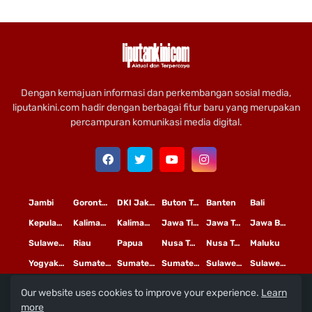
Dengan kemajuan informasi dan perkembangan sosial media,
liputankini.com hadir dengan berbagai fitur baru yang merupakan
percampuran komunikasi media digital.
Jambi
Gorontalo
DKI Jakarta
Buton Tengah
Banten
Bali
Kepulauan Riau
Kalimantan Timur
Kalimantan Tengah
Jawa Timur
Jawa Tengah
Jawa Barat
Sulawesi Selatan
Riau
Papua
Nusa Tenggara Timur
Nusa Tenggara Barat
Maluku
Yogyakarta
Sumatera Utara
Sumatera Selatan
Sumatera Barat
Sulawesi Utara
Sulawesi Tengah
Our website uses cookies to improve your experience.
Learn
L
©
Copyright
2020 PT
iputan Kini Mediatama
more