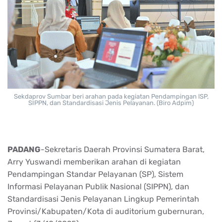
Sekdaprov
Sumbar
beri
arahan
pada
kegiatan
Pendampingan
lSP
,
SIPPN, dan
Standardisasi
Jenis
Pelayanan
. (Biro
Adpim
)
PADANG
-
Sekretaris
Daerah
Provinsi
Sumatera Barat,
Arry
Yuswandi
memberikan
arahan
di
kegiatan
Pendampingan
Standar
Pelayanan
(SP),
Sistem
Informasi
Pelayanan
Publik Nasional (SIPPN), dan
Standardisasi
Jenis
Pelayanan
Lingkup
Pemerintah
Provinsi
/
Kabupaten
/Kota di auditorium
gubernuran
,