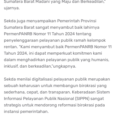
Sumatera Barat
Madani
yang
Maju
dan
Berkeadilan
,”
ujarnya
.
Sekda
juga
menyampaikan
Pemerintah
Provinsi
Sumatera Barat sangat
menyambut
baik
lahirnya
PermenPANRB
Nomor
11
Tahun
2024
tentang
penyelenggaraan
pelayanan
publik
ramah
kelompok
rentan
. “Kami
menyambut
baik
PermenPANRB
Nomor
11
Tahun
2024,
ini
dapat
memperkuat
komitmen
kami
dalam
menghadirkan
pelayanan
publik
yang
humanis
,
inklusif
, dan
berkeadilan
,”
ungkapnya
.
Sekda
menilai
digitalisasi
pelayanan
publik
merupakan
sebuah
keharusan
untuk
membangun
birokrasi
yang
sederhana
,
cepat
, dan
transparan
.
Keberadaan
Sistem
Informasi
Pelayanan
Publik Nasional (SIPPN) sangat
strategis
untuk
mendorong
reformasi
birokrasi
pada
instansi
pemerintahan
.