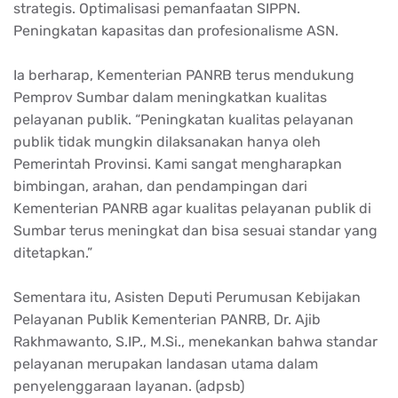
strategis
.
Optimalisasi
pemanfaatan
SIPPN.
Peningkatan
kapasitas
dan
profesionalisme
ASN.
Ia
berharap
, Kementerian PANRB
terus
mendukung
Pemprov
Sumbar
dalam
meningkatkan
kualitas
pelayanan
publik
. “
Peningkatan
kualitas
pelayanan
publik
tidak
mungkin
dilaksanakan
hanya
oleh
Pemerintah
Provinsi
. Kami sangat
mengharapkan
bimbingan
,
arahan
, dan
pendampingan
dari
Kementerian PANRB agar
kualitas
pelayanan
publik
di
Sumbar
terus
meningkat
dan
bisa
sesuai
standar
yang
ditetapkan
.”
Sementara
itu
,
Asisten
Deputi
Perumusan
Kebijakan
Pelayanan
Publik Kementerian PANRB, Dr.
Ajib
Rakhmawanto
, S.IP.,
M.Si
.,
menekankan
bahwa
standar
pelayanan
merupakan
landasan
utama
dalam
penyelenggaraan
layanan
. (
adpsb
)