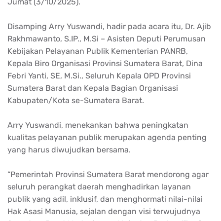
Jumat
(3/10/2025).
Disamping
Arry
Yuswandi
,
hadir
pada acara
itu
, Dr.
Ajib
Rakhmawanto
, S.IP.,
M.Si
–
Asisten
Deputi
Perumusan
Kebijakan
Pelayanan
Publik Kementerian PANRB,
Kepala
Biro
Organisasi
Provinsi
Sumatera Barat, Dina
Febri
Yanti
, SE,
M.Si
.,
Seluruh
Kepala
OPD
Provinsi
Sumatera Barat dan
Kepala
Bagian
Organisasi
Kabupaten
/Kota se-Sumatera Barat.
Arry
Yuswandi
,
menekankan
bahwa
peningkatan
kualitas
pelayanan
publik
merupakan
agenda
penting
yang
harus
diwujudkan
bersama
.
“
Pemerintah
Provinsi
Sumatera Barat
mendorong
agar
seluruh
perangkat
daerah
menghadirkan
layanan
publik
yang
adil
,
inklusif
, dan
menghormati
nilai-nilai
Hak
Asasi
Manusia
,
sejalan
dengan
visi
terwujudnya