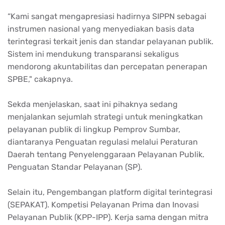
“Kami sangat
mengapresiasi
hadirnya
SIPPN
sebagai
instrumen
nasional
yang
menyediakan
basis data
terintegrasi
terkait
jenis
dan
standar
pelayanan
publik
.
Sistem
ini
mendukung
transparansi
sekaligus
mendorong
akuntabilitas
dan
percepatan
penerapan
SPBE,"
cakapnya
.
Sekda
menjelaskan
,
saat
ini
pihaknya
sedang
menjalankan
sejumlah
strategi
untuk
meningkatkan
pelayanan
publik
di
lingkup
Pemprov
Sumbar
,
diantaranya
Penguatan
regulasi
melalui
Peraturan
Daerah
tentang
Penyelenggaraan
Pelayanan
Publik.
Penguatan
Standar
Pelayanan
(SP).
Selain
itu
,
Pengembangan
platform digital
terintegrasi
(SEPAKAT).
Kompetisi
Pelayanan
Prima dan
Inovasi
Pelayanan
Publik (KPP-IPP).
Kerja
sama
dengan
mitra