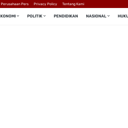
l Perusahaan Pers
Privacy Policy
Tentang Kami
EKONOMI
POLITIK
PENDIDIKAN
NASIONAL
HUK